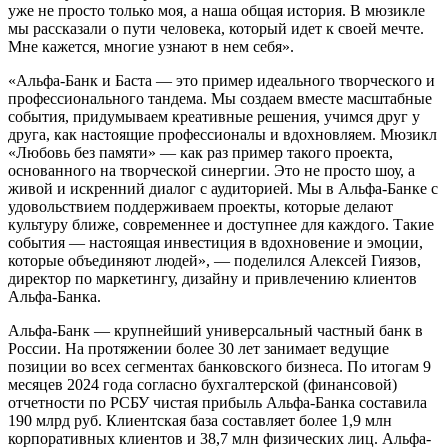
уже не просто только моя, а наша общая история. В мюзикле
мы рассказали о пути человека, который идет к своей мечте.
Мне кажется, многие узнают в нем себя».
«Альфа-Банк и Баста — это пример идеального творческого и
профессионального тандема. Мы создаем вместе масштабные
события, придумываем креативные решения, учимся друг у
друга, как настоящие профессионалы и вдохновляем. Мюзикл
«Любовь без памяти» — как раз пример такого проекта,
основанного на творческой синергии. Это не просто шоу, а
живой и искренний диалог с аудиторией. Мы в Альфа-Банке с
удовольствием поддерживаем проекты, которые делают
культуру ближе, современнее и доступнее для каждого. Такие
события — настоящая инвестиция в вдохновение и эмоции,
которые объединяют людей», — поделился Алексей Гиязов,
директор по маркетингу, дизайну и привлечению клиентов
Альфа-Банка.
Альфа-Банк — крупнейший универсальный частный банк в
России. На протяжении более 30 лет занимает ведущие
позиции во всех сегментах банковского бизнеса. По итогам 9
месяцев 2024 года согласно бухгалтерской (финансовой)
отчетности по РСБУ чистая прибыль Альфа-Банка составила
190 млрд руб. Клиентская база составляет более 1,9 млн
корпоративных клиентов и 38,7 млн физических лиц. Альфа-