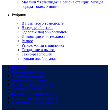
Магазин “Хатмачида” в районе станции Мачида
города Токио, Япония
Рубрики
В пути: все о транспорте
В сердце общества
Здоровье под микроскопом
Инновации и возможности
Разное
Рынок жилья в динамике
Созидание и рынок
Техно-революция
Финансовый компас
Главная
В сердце общества
Созидание и рынок
Финансовый компас
В пути: все о транспорте
Техно-революция
Рынок жилья в динамике
Здоровье под микроскопом
Инновации и возможности