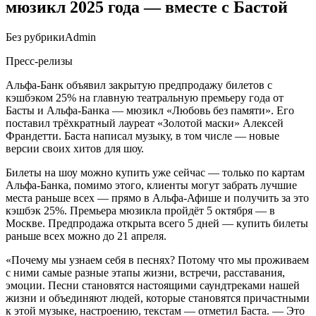
мюзикл 2025 года — вместе с Бастой
Без рубрики
Admin
Пресс-релизы
Альфа-Банк объявил закрытую предпродажу билетов с
кэшбэком 25% на главную театральную премьеру года от
Басты и Альфа-Банка — мюзикл «Любовь без памяти». Его
поставил трёхкратный лауреат «Золотой маски» Алексей
Франдетти. Баста написал музыку, в том числе — новые
версии своих хитов для шоу.
Билеты на шоу можно купить уже сейчас — только по картам
Альфа-Банка, помимо этого, клиенты могут забрать лучшие
места раньше всех — прямо в Альфа-Афише и получить за это
кэшбэк 25%. Премьера мюзикла пройдёт 5 октября — в
Москве. Предпродажа открыта всего 5 дней — купить билеты
раньше всех можно до 21 апреля.
«Почему мы узнаем себя в песнях? Потому что мы проживаем
с ними самые разные этапы жизни, встречи, расставания,
эмоции. Песни становятся настоящими саундтреками нашей
жизни и объединяют людей, которые становятся причастными
к этой музыке, настроению, текстам — отметил Баста. — Это