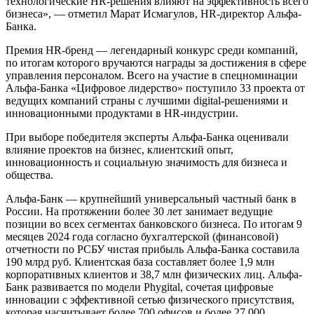
технологические HR-решения влияют на эффективность всего
бизнеса», — отметил Марат Исмагулов, HR-директор Альфа-
Банка.
Премия HR-бренд — легендарный конкурс среди компаний,
по итогам которого вручаются награды за достижения в сфере
управления персоналом. Всего на участие в спецноминации
Альфа-Банка «Цифровое лидерство» поступило 33 проекта от
ведущих компаний страны с лучшими digital-решениями и
инновационными продуктами в HR-индустрии.
При выборе победителя эксперты Альфа-Банка оценивали
влияние проектов на бизнес, клиентский опыт,
инновационность и социальную значимость для бизнеса и
общества.
Альфа-Банк — крупнейший универсальный частный банк в
России. На протяжении более 30 лет занимает ведущие
позиции во всех сегментах банковского бизнеса. По итогам 9
месяцев 2024 года согласно бухгалтерской (финансовой)
отчетности по РСБУ чистая прибыль Альфа-Банка составила
190 млрд руб. Клиентская база составляет более 1,9 млн
корпоративных клиентов и 38,7 млн физических лиц. Альфа-
Банк развивается по модели Phygital, сочетая цифровые
инновации с эффективной сетью физического присутствия,
которая насчитывает более 700 офисов и более 27 000