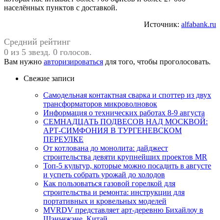
населённых пунктов с доставкой.
Источник:
alfabank.ru
Средний рейтинг
0 из 5 звезд. 0 голосов.
Вам нужно
авторизироваться
для того, чтобы проголосовать.
Свежие записи
Самодельная контактная сварка и споттер из двух
трансформаторов микроволновок
Информация о технических работах 8-9 августа
СЕМНАДЦАТЬ ПОДВЕСОВ НАД МОСКВОЙ:
АРТ-СИМФОНИЯ В ТУРГЕНЕВСКОМ
ПЕРЕУЛКЕ
От котлована до монолита: дайджест
строительства девяти крупнейших проектов MR
Топ-5 культур, которые можно посадить в августе
и успеть собрать урожай до холодов
Как пользоваться газовой горелкой для
строительства и ремонта: инструкции для
портативных и кровельных моделей
MVRDV представляет арт-деревню Бихайлоу в
Шэньчжэне, Китай