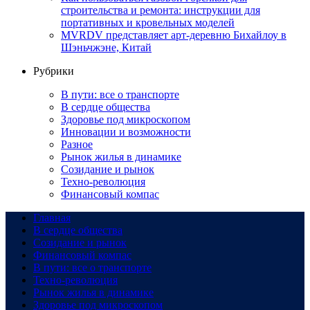
строительства и ремонта: инструкции для
портативных и кровельных моделей
MVRDV представляет арт-деревню Бихайлоу в
Шэньчжэне, Китай
Рубрики
В пути: все о транспорте
В сердце общества
Здоровье под микроскопом
Инновации и возможности
Разное
Рынок жилья в динамике
Созидание и рынок
Техно-революция
Финансовый компас
Главная
В сердце общества
Созидание и рынок
Финансовый компас
В пути: все о транспорте
Техно-революция
Рынок жилья в динамике
Здоровье под микроскопом