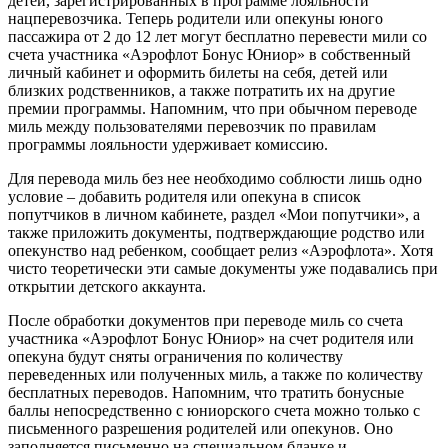
детей, зарегистрированных в программе лояльности
нацперевозчика. Теперь родители или опекуны юного
пассажира от 2 до 12 лет могут бесплатно перевести мили со
счета участника «Аэрофлот Бонус Юниор» в собственный
личный кабинет и оформить билеты на себя, детей или
близких родственников, а также потратить их на другие
премии программы. Напомним, что при обычном переводе
миль между пользователями перевозчик по правилам
программы лояльности удерживает комиссию.
Для перевода миль без нее необходимо соблюсти лишь одно
условие – добавить родителя или опекуна в список
попутчиков в личном кабинете, раздел «Мои попутчики», а
также приложить документы, подтверждающие родство или
опекунство над ребенком, сообщает релиз «Аэрофлота». Хотя
чисто теоретически эти самые документы уже подавались при
открытии детского аккаунта.
После обработки документов при переводе миль со счета
участника «Аэрофлот Бонус Юниор» на счет родителя или
опекуна будут сняты ограничения по количеству
переведенных или полученных миль, а также по количеству
бесплатных переводов. Напомним, что тратить бонусные
баллы непосредственно с юниорского счета можно только с
письменного разрешения родителей или опекунов. Оно
заполняется письменно на специальном бланке и