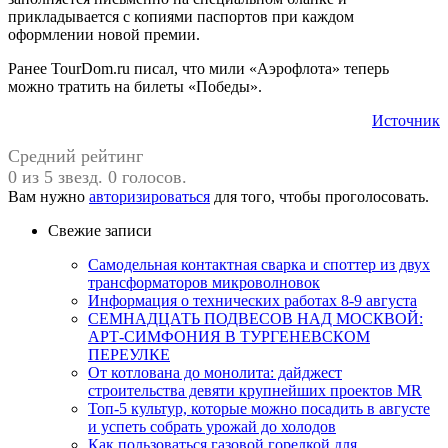
прикладывается с копиями паспортов при каждом
оформлении новой премии.
Ранее TourDom.ru писал, что мили «Аэрофлота» теперь
можно тратить на билеты «Победы».
Источник
Средний рейтинг
0 из 5 звезд. 0 голосов.
Вам нужно
авторизироваться
для того, чтобы проголосовать.
Свежие записи
Самодельная контактная сварка и споттер из двух
трансформаторов микроволновок
Информация о технических работах 8-9 августа
СЕМНАДЦАТЬ ПОДВЕСОВ НАД МОСКВОЙ:
АРТ-СИМФОНИЯ В ТУРГЕНЕВСКОМ
ПЕРЕУЛКЕ
От котлована до монолита: дайджест
строительства девяти крупнейших проектов MR
Топ-5 культур, которые можно посадить в августе
и успеть собрать урожай до холодов
Как пользоваться газовой горелкой для