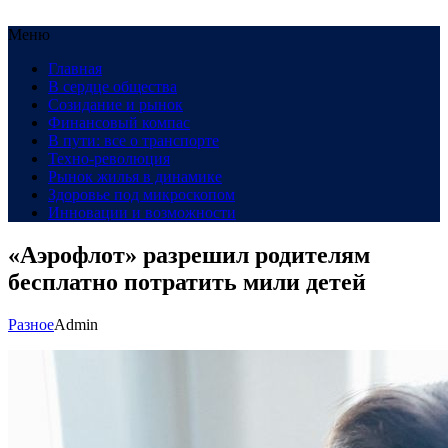
Меню
Главная
В сердце общества
Созидание и рынок
Финансовый компас
В пути: все о транспорте
Техно-революция
Рынок жилья в динамике
Здоровье под микроскопом
Инновации и возможности
«Аэрофлот» разрешил родителям
бесплатно потратить мили детей
Разное
Admin