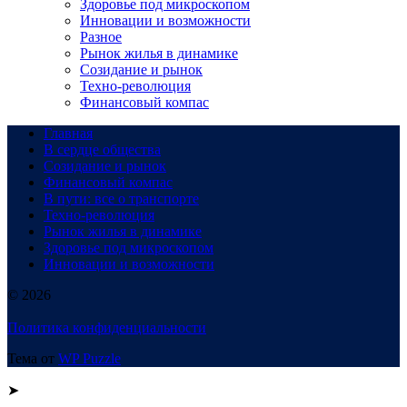
Здоровье под микроскопом
Инновации и возможности
Разное
Рынок жилья в динамике
Созидание и рынок
Техно-революция
Финансовый компас
Главная
В сердце общества
Созидание и рынок
Финансовый компас
В пути: все о транспорте
Техно-революция
Рынок жилья в динамике
Здоровье под микроскопом
Инновации и возможности
© 2026
Политика конфиденциальности
Тема от
WP Puzzle
➤