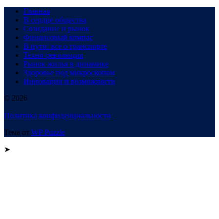
Главная
В сердце общества
Созидание и рынок
Финансовый компас
В пути: все о транспорте
Техно-революция
Рынок жилья в динамике
Здоровье под микроскопом
Инновации и возможности
© 2026
Политика конфиденциальности
Тема от
WP Puzzle
➤