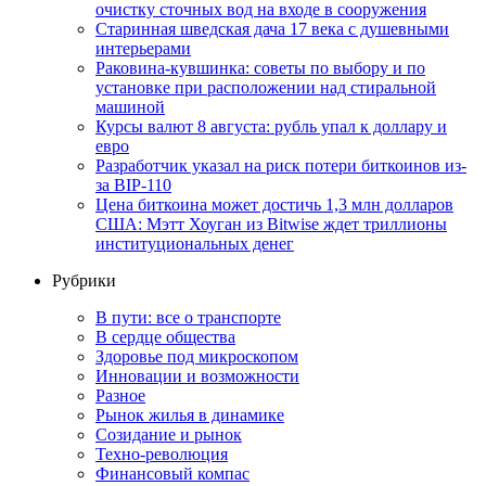
очистку сточных вод на входе в сооружения
Старинная шведская дача 17 века с душевными
интерьерами
Раковина-кувшинка: советы по выбору и по
установке при расположении над стиральной
машиной
Курсы валют 8 августа: рубль упал к доллару и
евро
Разработчик указал на риск потери биткоинов из-
за BIP-110
Цена биткоина может достичь 1,3 млн долларов
США: Мэтт Хоуган из Bitwise ждет триллионы
институциональных денег
Рубрики
В пути: все о транспорте
В сердце общества
Здоровье под микроскопом
Инновации и возможности
Разное
Рынок жилья в динамике
Созидание и рынок
Техно-революция
Финансовый компас