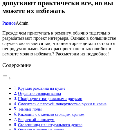
допускают практически все, но вы
можете их избежать
Разное
Admin
Прежде чем приступать к ремонту, обычно тщательно
разрабатывают проект интерьера. Однако в большинстве
случаев оказывается так, что некоторые детали остаются
непродуманными. Каких распространенных ошибок в
ремонте можно избежать? Рассмотрим их подробнее!
Содержание
Круглая раковина на кухне
Отдельно стоящая ванна
Шкаф-купе с раздвижными дверями
Смеситель с плоской поверхностью ручки и крана
Темные полы
Раковина с отдельно стоящим краном
Рифленый линолеум
Столешница из натурального дерева