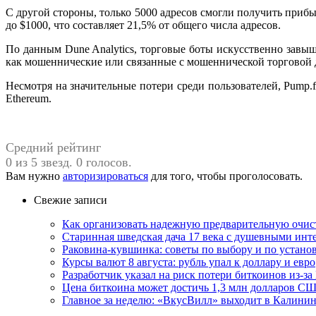
С другой стороны, только 5000 адресов смогли получить приб
до $1000, что составляет 21,5% от общего числа адресов.
По данным Dune Analytics, торговые боты искусственно завыш
как мошеннические или связанные с мошеннической торговой д
Несмотря на значительные потери среди пользователей, Pump.
Ethereum.
Средний рейтинг
0 из 5 звезд. 0 голосов.
Вам нужно
авторизироваться
для того, чтобы проголосовать.
Свежие записи
Как организовать надежную предварительную очист
Старинная шведская дача 17 века с душевными инт
Раковина-кувшинка: советы по выбору и по устан
Курсы валют 8 августа: рубль упал к доллару и евро
Разработчик указал на риск потери биткоинов из-за
Цена биткоина может достичь 1,3 млн долларов СШ
Главное за неделю: «ВкусВилл» выходит в Калинин