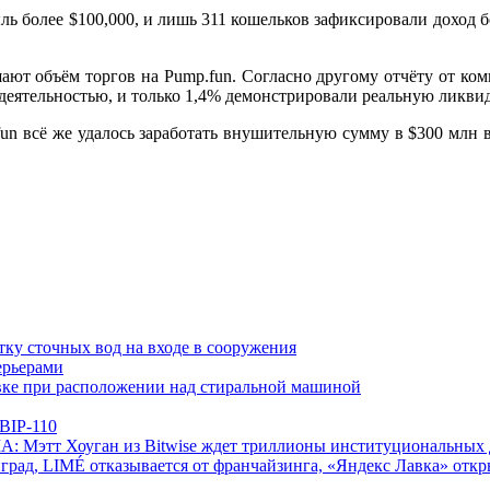
ыль более $100,000, и лишь 311 кошельков зафиксировали доход 
ают объём торгов на Pump.fun. Согласно другому отчёту от ко
еятельностью, и только 1,4% демонстрировали реальную ликвид
fun всё же удалось заработать внушительную сумму в $300 млн в
ку сточных вод на входе в сооружения
ерьерами
овке при расположении над стиральной машиной
 BIP-110
А: Мэтт Хоуган из Bitwise ждет триллионы институциональных 
град, LIMÉ отказывается от франчайзинга, «Яндекс Лавка» откр