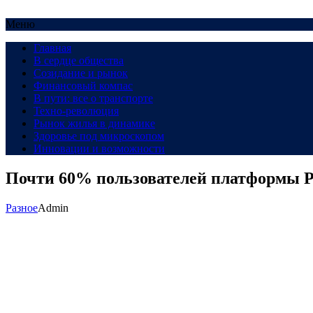
Меню
Главная
В сердце общества
Созидание и рынок
Финансовый компас
В пути: все о транспорте
Техно-революция
Рынок жилья в динамике
Здоровье под микроскопом
Инновации и возможности
Почти 60% пользователей платформы P
Разное
Admin